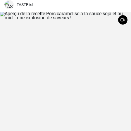
TASTElist