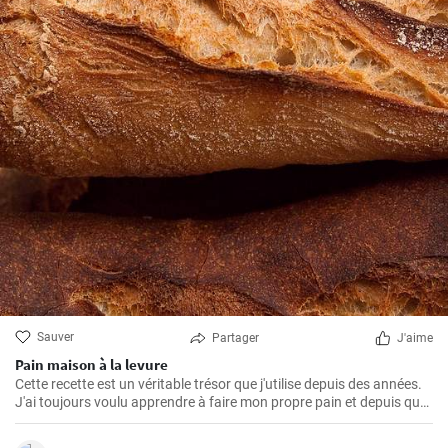
Sauver
Partager
J'aime
Pain maison à la levure
Cette recette est un véritable trésor que j'utilise depuis des années.
J'ai toujours voulu apprendre à faire mon propre pain et depuis que
j'ai trouvé cette recette, je ne mange plus rien d'autre. L'odeur et le
goût du pain frais cuit à la maison sont incomparables.