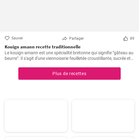
Sauver
Partager
89
Kouign amann recette traditionnelle
Le kouign-amann est une spécialité bretonne qui signifie "gâteau au
beurre". Il s'agit d'une viennoiserie feuilletée croustillante, sucrée et
beurrée à souhait. Bien qu'il soit un peu complexe à réaliser, le
résultat en vaut vraiment la peine !
Plus de recettes