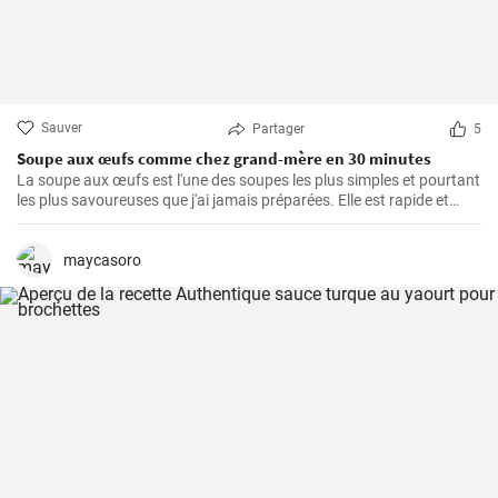
Sauver
Partager
5
Soupe aux œufs comme chez grand-mère en 30 minutes
La soupe aux œufs est l'une des soupes les plus simples et pourtant
les plus savoureuses que j'ai jamais préparées. Elle est rapide et
facile à préparer, saine et riche en protéines. J'ai appris cette recette
de ma grand-mère et l'ai depuis cuisinée un nombre incalculable de
fois pour le plus grand plaisir de ma famille. Les principaux
maycasoro
ingrédients sont bien sûr les œufs, auxquels s'ajoutent de
délicieuses épices et de délicieux légumes.