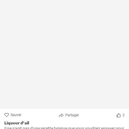
Sauver
Partager
2
Liqueur d'ail
Il ne s'agit pas d'une recette typique que vous voudriez essayer pour