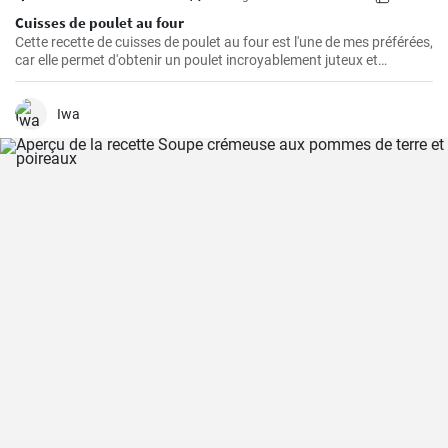
Cuisses de poulet au four
Cette recette de cuisses de poulet au four est l'une de mes préférées,
car elle permet d'obtenir un poulet incroyablement juteux et
savoureux. Les cuisses de poulet sont les parties du poulet que je
préfère cuire au four parce qu'elles restent juteuses même après un
long temps de cuisson. De plus, les ingrédients sont simples, mais
Iwa
parviennent toujours à faire ressortir le meilleur du poulet, créant
ainsi un plat unique et délicieux.