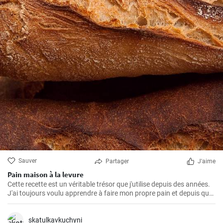
Sauver
Partager
J'aime
Pain maison à la levure
Cette recette est un véritable trésor que j'utilise depuis des années.
J'ai toujours voulu apprendre à faire mon propre pain et depuis que
j'ai trouvé cette recette, je ne mange plus rien d'autre. L'odeur et le
goût du pain frais cuit à la maison sont incomparables.
skatulkavkuchyni