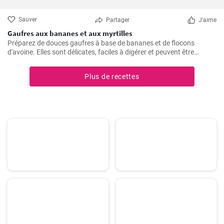
Sauver
Partager
J'aime
Gaufres aux bananes et aux myrtilles
Préparez de douces gaufres à base de bananes et de flocons
d'avoine. Elles sont délicates, faciles à digérer et peuvent être
servies par exemple avec des myrtilles fraîches et du sirop de
myrtille.
Plus de recettes