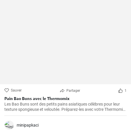
Sauver
Partager
1
Pain Bao Buns avec le Thermomix
Les Bao Buns sont des petits pains asiatiques célèbres pour leur
texture spongieuse et veloutée. Préparez-les avec votre Thermomix
pour un résultat excitant et délicieux, en faisant d'abord cuire la
pâte à la vapeur, puis en la fourrant. Pour réussir vos Bao Buns, il
est essentiel de laisser la pâte durcir suffisamment longtemps.
minipapkaci