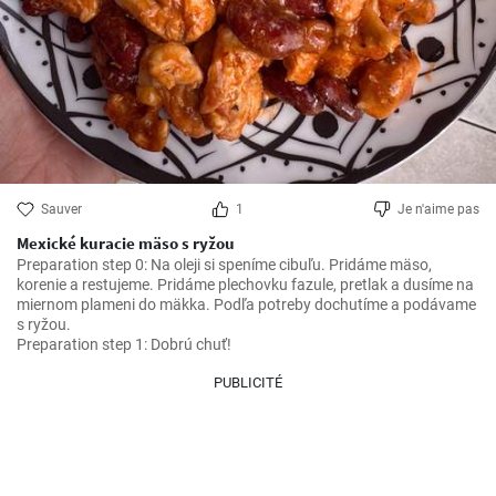
Sauver
1
Je n'aime pas
Mexické kuracie mäso s ryžou
Preparation step 0: Na oleji si speníme cibuľu. Pridáme mäso, 
korenie a restujeme. Pridáme plechovku fazule, pretlak a dusíme na 
miernom plameni do mäkka. Podľa potreby dochutíme a podávame 
s ryžou.

Preparation step 1: Dobrú chuť!
PUBLICITÉ