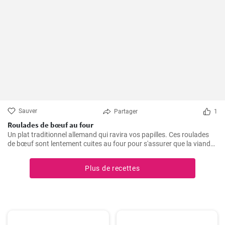
Sauver
Partager
1
Roulades de bœuf au four
Un plat traditionnel allemand qui ravira vos papilles. Ces roulades
de bœuf sont lentement cuites au four pour s'assurer que la viande
est tendre et juteuse, alors que la garniture est imprégnée des
arômes du bacon, des oignons et des cornichons
Plus de recettes