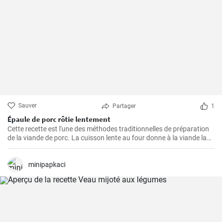
Sauver
Partager
1
Épaule de porc rôtie lentement
Cette recette est l'une des méthodes traditionnelles de préparation
de la viande de porc. La cuisson lente au four donne à la viande la
possibilité de devenir tendre et juteuse, en lui procurant des saveurs
merveilleuses et épicées. La viande est excellente à consommer
avec de la sauce, de la purée de pommes de terre ou des légumes
minipapkaci
grillés. Si vous aimez expérimenter avec les saveurs, ajoutez
d'autres épices à la marinade pour la viande selon votre goût.