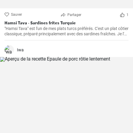
Sauver
Partager
1
Hamsi Tava - Sardines frites Turquie
"Hamsi Tava" est l'un de mes plats turcs préférés. C'est un plat côtier
classique, préparé principalement avec des sardines fraîches. Je l'ai
découvert pour la première fois lors de mon voyage sur la côte de la
mer Noire en Turquie et j'ai été impressionné par sa simplicité et son
goût délicieux. Les sardines sont tournées dans de la semoule de
Iwa
maïs et frites jusqu'à ce qu'elles soient croustillantes.