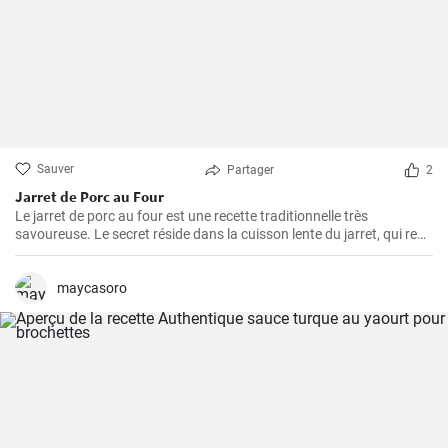
Sauver
Partager
2
Jarret de Porc au Four
Le jarret de porc au four est une recette traditionnelle très
savoureuse. Le secret réside dans la cuisson lente du jarret, qui rend
la viande juteuse et fondante en bouche. Suivez cette démarche
étape par étape pour obtenir un plat plein de saveur.
maycasoro