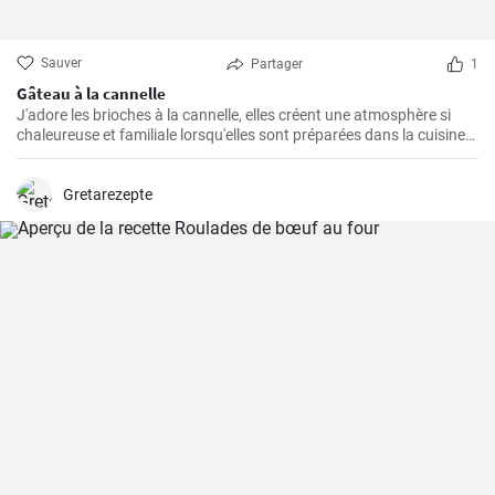
Sauver
Partager
1
Gâteau à la cannelle
J'adore les brioches à la cannelle, elles créent une atmosphère si
chaleureuse et familiale lorsqu'elles sont préparées dans la cuisine.
Je pense que ce gâteau est l'un des plus faciles à préparer et qu'il
remporte toujours un franc succès auprès de ma famille. Non
seulement il est délicieux, mais il est également cher à mon cœur en
Gretarezepte
raison de sa simplicité de préparation.