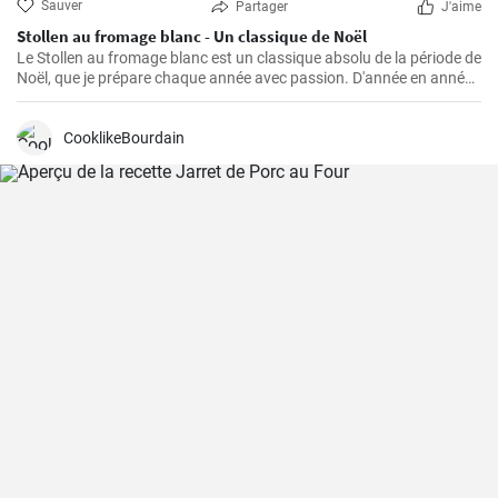
Sauver
Partager
J'aime
Stollen au fromage blanc - Un classique de Noël
Le Stollen au fromage blanc est un classique absolu de la période de
Noël, que je prépare chaque année avec passion. D'année en année,
j'ai perfectionné la recette et appris quelques trucs et astuces que
j'aimerais partager avec vous. Le Stollen est incroyablement
moelleux et aromatique, et accompagne parfaitement une tasse de
CooklikeBourdain
thé ou de café chaud par une froide journée d'hiver. Ce n'est pas la
pâtisserie la plus facile à réaliser, mais croyez-moi, l'effort en vaut la
peine.