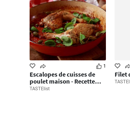
1
Escalopes de cuisses de
Filet
poulet maison - Recette
TASTEl
italienne
TASTElist