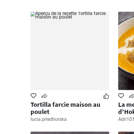
Tortilla farcie maison au
La me
poulet
d'Ho
lucia.priedhorska
Adri10