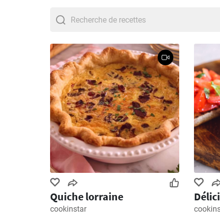
Quiche lorraine
Délic
cookinstar
cookins