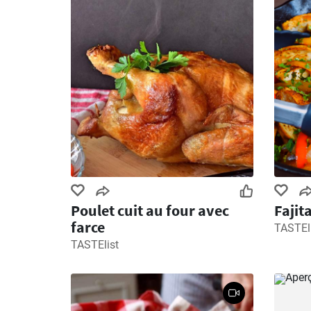
Poulet cuit au four avec
Fajit
farce
TASTEl
TASTElist