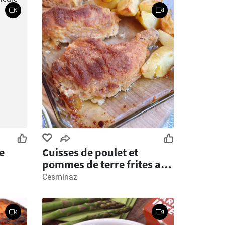
e
Cuisses de poulet et
pommes de terre frites au
four
Cesminaz