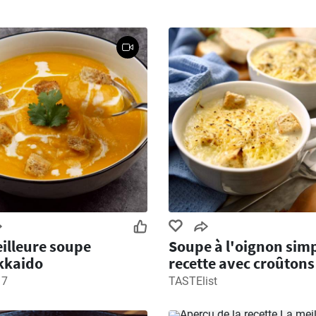
illeure soupe
Soupe à l'oignon simp
kkaido
recette avec croûtons
17
TASTElist