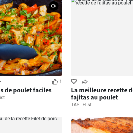
1
as de poulet faciles
La meilleure recette d
fajitas au poulet
ist
TASTElist