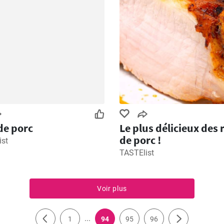
 de porc
Le plus délicieux des r
de porc !
ist
TASTElist
Voir plus
...
1
94
95
96