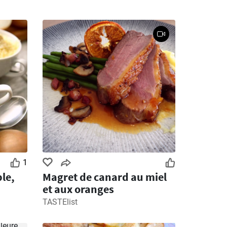
1
le,
Magret de canard au miel
et aux oranges
TASTElist