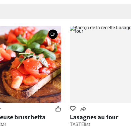
ieuse bruschetta
Lasagnes au four
tar
TASTElist