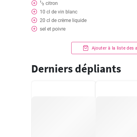
1
citron
⁄
2
10
cl
de vin blanc
20
cl
de crème liquide
sel et poivre
Ajouter à la liste des
Derniers dépliants