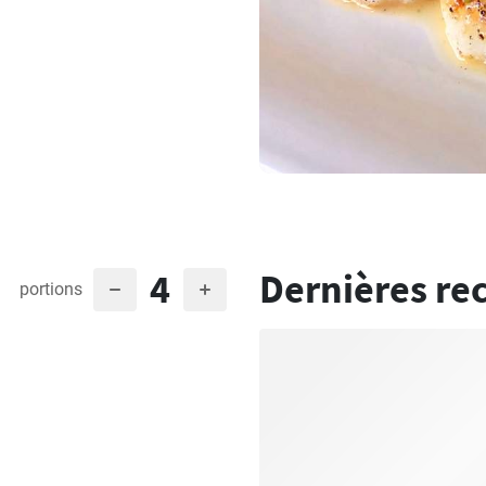
4
Dernières re
portions