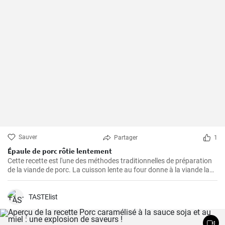
Sauver
Partager
1
Épaule de porc rôtie lentement
Cette recette est l'une des méthodes traditionnelles de préparation
de la viande de porc. La cuisson lente au four donne à la viande la
possibilité de devenir tendre et juteuse, en lui procurant des saveurs
merveilleuses et épicées. La viande est excellente à consommer
avec de la sauce, de la purée de pommes de terre ou des légumes
TASTElist
grillés. Si vous aimez expérimenter avec les saveurs, ajoutez
d'autres épices à la marinade pour la viande selon votre goût.