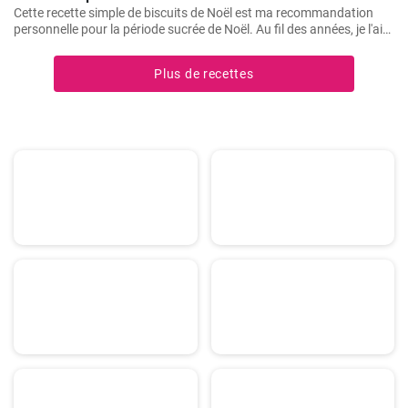
Cette recette simple de biscuits de Noël est ma recommandation
personnelle pour la période sucrée de Noël. Au fil des années, je l'ai
préparée à plusieurs reprises dans ma propre cuisine et elle s'est
avérée être une favorite absolue - pour moi et pour tous ceux qui ont
Plus de recettes
eu le plaisir de l'essayer. Les ingrédients sont faciles à trouver et la
manipulation est à la portée de tous, même des débutants en
pâtisserie.