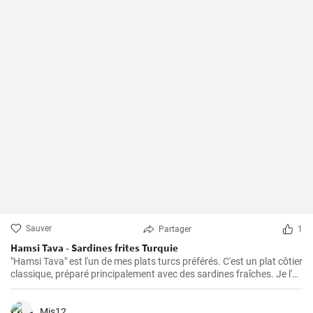
Sauver
Partager
1
Hamsi Tava - Sardines frites Turquie
"Hamsi Tava" est l'un de mes plats turcs préférés. C'est un plat côtier
classique, préparé principalement avec des sardines fraîches. Je l'ai
découvert pour la première fois lors de mon voyage sur la côte de la
mer Noire en Turquie et j'ai été impressionné par sa simplicité et son
goût délicieux. Les sardines sont tournées dans de la semoule de
Mis12