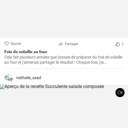
Sauver
Partager
2
Foie de volaille au four
Cela fait plusieurs années que j'essaie de préparer du foie de volaille
au four et j'aimerais partager le résultat ! Chaque fois, j'ai
légèrement modifié la recette jusqu'à ce que je parvienne à cette
recherche parfaitement friable, croustillante et savoureuse.
nathalie_saad