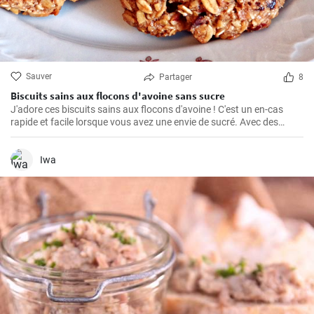
Sauver
Partager
8
Biscuits sains aux flocons d'avoine sans sucre
J'adore ces biscuits sains aux flocons d'avoine ! C'est un en-cas
rapide et facile lorsque vous avez une envie de sucré. Avec des
ingrédients naturels et sans sucre, ils ont un goût merveilleux. Grâce
à mon expérience personnelle avec cette recette, j'ai trouvé quelques
conseils et astuces utiles pour les rendre parfaits.
Iwa