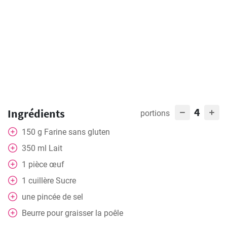
4
Ingrédients
portions
150
g
Farine sans gluten
350
ml
Lait
1
pièce
œuf
1
cuillère
Sucre
une pincée de sel
Beurre pour graisser la poêle