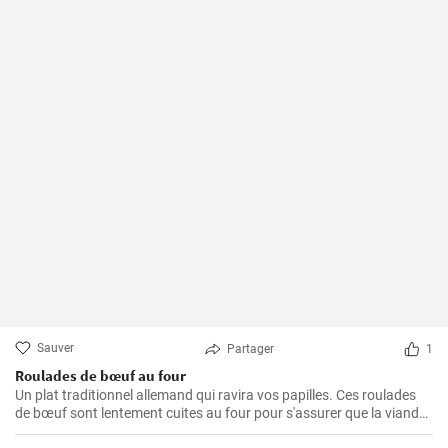
Sauver
Partager
1
Roulades de bœuf au four
Un plat traditionnel allemand qui ravira vos papilles. Ces roulades
de bœuf sont lentement cuites au four pour s'assurer que la viande
est tendre et juteuse, alors que la garniture est imprégnée des