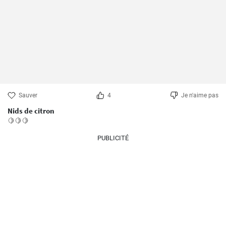
Sauver
4
Je n'aime pas
Nids de citron
🍋🍋🍋
PUBLICITÉ