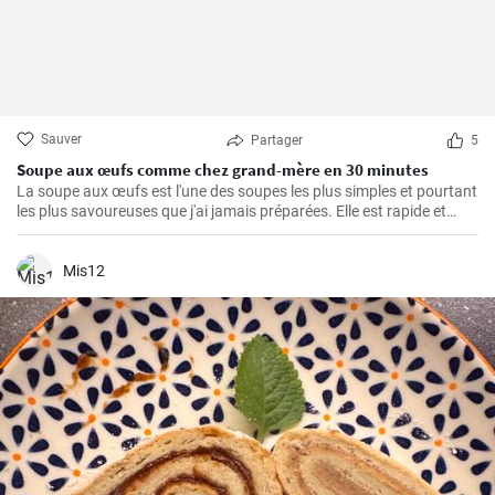
Sauver
Partager
5
Soupe aux œufs comme chez grand-mère en 30 minutes
La soupe aux œufs est l'une des soupes les plus simples et pourtant
les plus savoureuses que j'ai jamais préparées. Elle est rapide et
facile à préparer, saine et riche en protéines. J'ai appris cette recette
de ma grand-mère et l'ai depuis cuisinée un nombre incalculable de
fois pour le plus grand plaisir de ma famille. Les principaux
Mis12
ingrédients sont bien sûr les œufs, auxquels s'ajoutent de
délicieuses épices et de délicieux légumes.