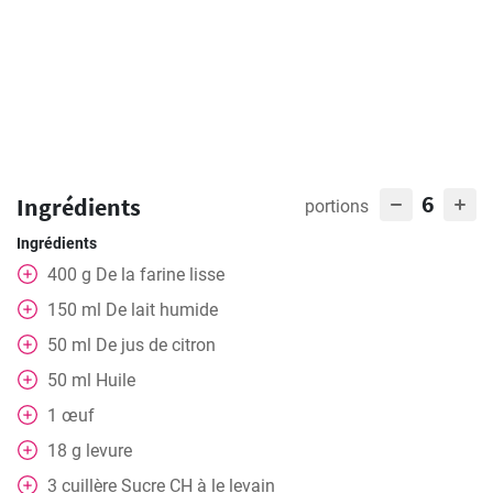
6
Ingrédients
portions
Ingrédients
400
g
De la farine lisse
150
ml
De lait humide
50
ml
De jus de citron
50
ml
Huile
1
œuf
18
g
levure
3
cuillère
Sucre CH à le levain