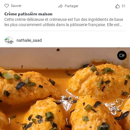
Sauver
Partager
31
Crème patissière maison
Cette crème délicieuse et crémeuse est l'un des ingrédients de base
les plus couramment utilisés dans la pâtisserie française. Elle est
utilisée dans une grande variété de desserts tels que les éclairs, les
tartes, les choux à la crème, les chaussons...
nathalie_saad