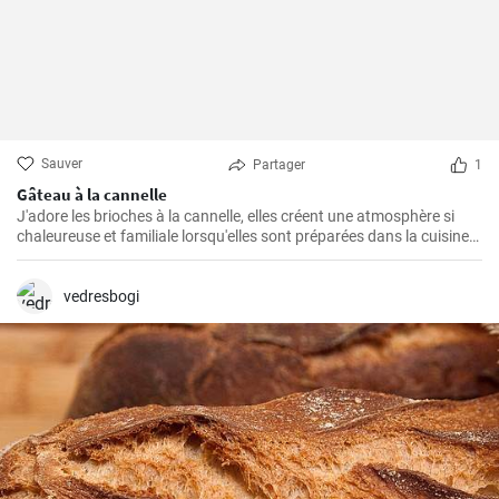
Sauver
Partager
1
Gâteau à la cannelle
J'adore les brioches à la cannelle, elles créent une atmosphère si
chaleureuse et familiale lorsqu'elles sont préparées dans la cuisine.
Je pense que ce gâteau est l'un des plus faciles à préparer et qu'il
remporte toujours un franc succès auprès de ma famille. Non
seulement il est délicieux, mais il est également cher à mon cœur en
vedresbogi
raison de sa simplicité de préparation.