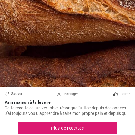
Sauver
Partager
J'aime
Pain maison à la levure
Cette recette est un véritable trésor que j'utilise depuis des années.
J'ai toujours voulu apprendre à faire mon propre pain et depuis que
j'ai trouvé cette recette, je ne mange plus rien d'autre. L'odeur et le
goût du pain frais cuit à la maison sont incomparables.
Plus de recettes