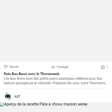
Sauver
Partager
1
Pain Bao Buns avec le Thermomix
Les Bao Buns sont des petits pains asiatiques célèbres pour leur
texture spongieuse et veloutée. Préparez-les avec votre Thermomix
pour un résultat excitant et délicieux, en faisant d'abord cuire la
pâte à la vapeur, puis en la fourrant. Pour réussir vos Bao Buns, il
est essentiel de laisser la pâte durcir suffisamment longtemps.
AST