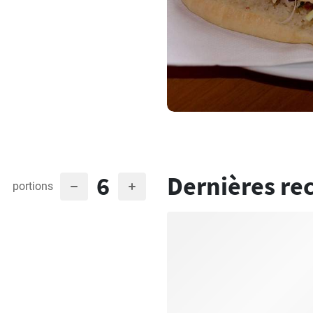
6
Dernières re
portions