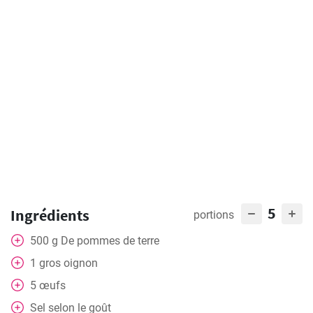
5
Ingrédients
portions
500
g
De pommes de terre
1
gros oignon
5
œufs
Sel selon le goût