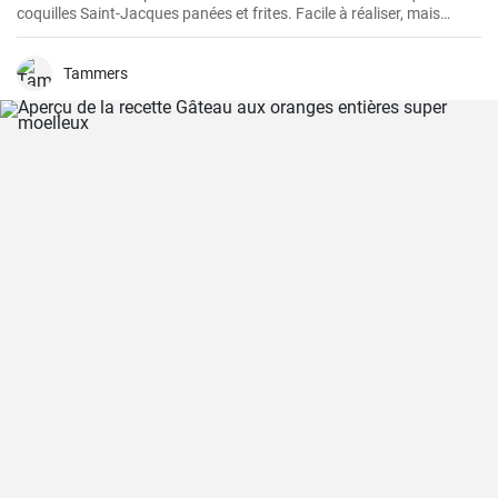
coquilles Saint-Jacques panées et frites. Facile à réaliser, mais
également gastronomique, cette recette permet d'obtenir des
coquilles Saint-Jacques fraîches légèrement panées et dorées, à
l'extérieur croustillant et à l'intérieur succulent. Elles sont parfaites
Tammers
comme plat principal à servir avec une sauce à tremper, des frites et
une salade ou comme hors-d'œuvre pour lancer un repas de fruits
de mer.