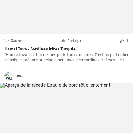
Sauver
Partager
1
Hamsi Tava - Sardines frites Turquie
"Hamsi Tava" est l'un de mes plats turcs préférés. C'est un plat côtier
classique, préparé principalement avec des sardines fraîches. Je l'ai
découvert pour la première fois lors de mon voyage sur la côte de la
mer Noire en Turquie et j'ai été impressionné par sa simplicité et son
goût délicieux. Les sardines sont tournées dans de la semoule de
Iwa
maïs et frites jusqu'à ce qu'elles soient croustillantes.