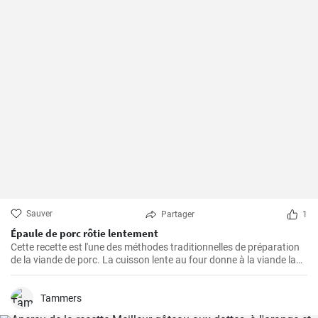
Sauver
Partager
1
Épaule de porc rôtie lentement
Cette recette est l'une des méthodes traditionnelles de préparation
de la viande de porc. La cuisson lente au four donne à la viande la
possibilité de devenir tendre et juteuse, en lui procurant des saveurs
merveilleuses et épicées. La viande est excellente à consommer
avec de la sauce, de la purée de pommes de terre ou des légumes
Tammers
grillés. Si vous aimez expérimenter avec les saveurs, ajoutez