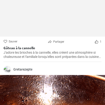
Sauver
Partager
1
Gâteau à la cannelle
J'adore les brioches à la cannelle, elles créent une atmosphère si
chaleureuse et familiale lorsqu'elles sont préparées dans la cuisine.
Je pense que ce gâteau est l'un des plus faciles à préparer et qu'il
remporte toujours un franc succès auprès de ma famille. Non
seulement il est délicieux, mais il est également cher à mon cœur en
Gretarezepte
raison de sa simplicité de préparation.