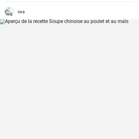
j'ai trouvé cette recette, je ne mange plus rien d'autre. L'odeur et le
goût du pain frais cuit à la maison sont incomparables.
Iwa