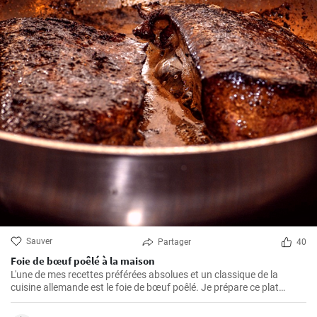
Sauver
Partager
40
Foie de bœuf poêlé à la maison
L'une de mes recettes préférées absolues et un classique de la
cuisine allemande est le foie de bœuf poêlé. Je prépare ce plat
depuis des années dans ma propre cuisine et j'ai fait de petits
ajustements au fil du temps pour le perfectionner. Je suis très