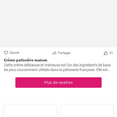
Sauver
Partager
31
Crème patissière maison
Cette crème délicieuse et crémeuse est l'un des ingrédients de base
les plus couramment utilisés dans la pâtisserie française. Elle est
utilisée dans une grande variété de desserts tels que les éclairs, les
tartes, les choux à la crème, les chaussons...
Plus de recettes