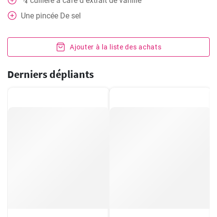
cuillère
à café d extrait de vanille
⁄
4
Une pincée
De sel
Ajouter à la liste des achats
Derniers dépliants