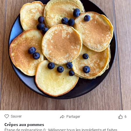
Sauver
Partager
6
Crêpes aux pommes
Étape de préparation 0 : Mélangez tous les ingrédients et faites