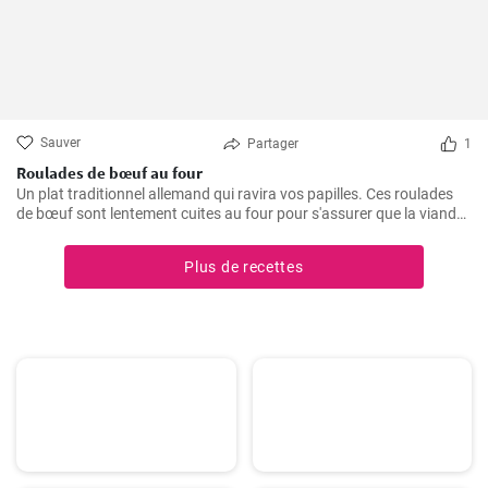
Sauver
Partager
1
Roulades de bœuf au four
Un plat traditionnel allemand qui ravira vos papilles. Ces roulades
de bœuf sont lentement cuites au four pour s'assurer que la viande
est tendre et juteuse, alors que la garniture est imprégnée des
arômes du bacon, des oignons et des cornichons
Plus de recettes