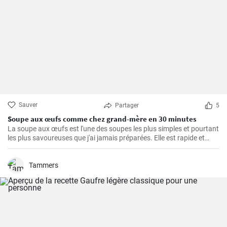
Sauver
Partager
5
Soupe aux œufs comme chez grand-mère en 30 minutes
La soupe aux œufs est l'une des soupes les plus simples et pourtant
les plus savoureuses que j'ai jamais préparées. Elle est rapide et
facile à préparer, saine et riche en protéines. J'ai appris cette recette
de ma grand-mère et l'ai depuis cuisinée un nombre incalculable de
fois pour le plus grand plaisir de ma famille. Les principaux
Tammers
ingrédients sont bien sûr les œufs, auxquels s'ajoutent de
délicieuses épices et de délicieux légumes.