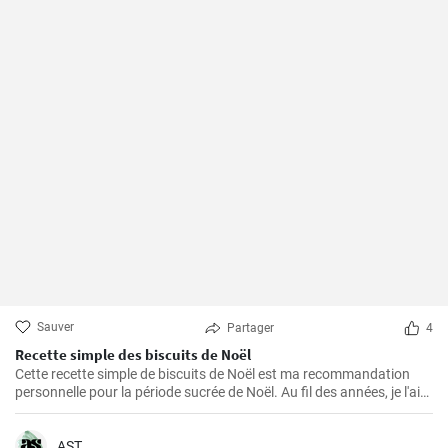
Sauver
Partager
4
Recette simple des biscuits de Noël
Cette recette simple de biscuits de Noël est ma recommandation
personnelle pour la période sucrée de Noël. Au fil des années, je l'ai
préparée à plusieurs reprises dans ma propre cuisine et elle s'est
avérée être une favorite absolue - pour moi et pour tous ceux qui ont
eu le plaisir de l'essayer. Les ingrédients sont faciles à trouver et la
AST