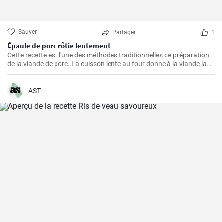
Sauver
Partager
1
Épaule de porc rôtie lentement
Cette recette est l'une des méthodes traditionnelles de préparation
de la viande de porc. La cuisson lente au four donne à la viande la
possibilité de devenir tendre et juteuse, en lui procurant des saveurs
merveilleuses et épicées. La viande est excellente à consommer
avec de la sauce, de la purée de pommes de terre ou des légumes
AST
grillés. Si vous aimez expérimenter avec les saveurs, ajoutez
d'autres épices à la marinade pour la viande selon votre goût.