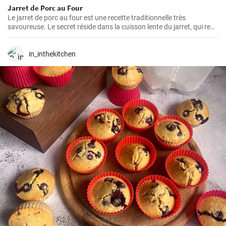
Jarret de Porc au Four
Le jarret de porc au four est une recette traditionnelle très
savoureuse. Le secret réside dans la cuisson lente du jarret, qui rend
la viande juteuse et fondante en bouche. Suivez cette démarche
étape par étape pour obtenir un plat plein de saveur.
in_inthekitchen