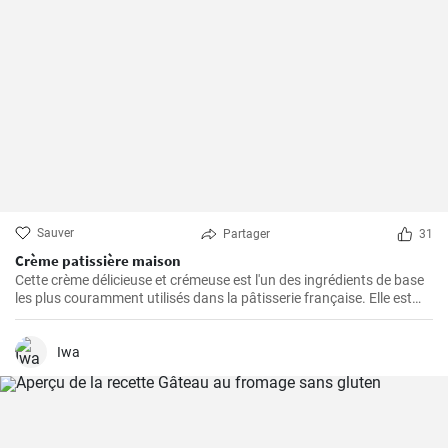
Sauver
Partager
31
Crème patissière maison
Cette crème délicieuse et crémeuse est l'un des ingrédients de base
les plus couramment utilisés dans la pâtisserie française. Elle est
utilisée dans une grande variété de desserts tels que les éclairs, les
tartes, les choux à la crème, les chaussons...
Iwa