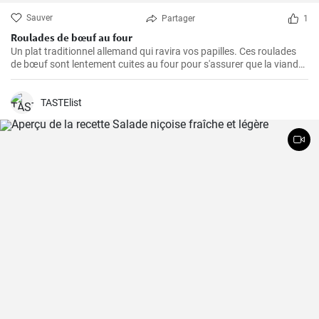
Sauver
Partager
1
Roulades de bœuf au four
Un plat traditionnel allemand qui ravira vos papilles. Ces roulades
de bœuf sont lentement cuites au four pour s'assurer que la viande
est tendre et juteuse, alors que la garniture est imprégnée des
arômes du bacon, des oignons et des cornichons
TASTElist