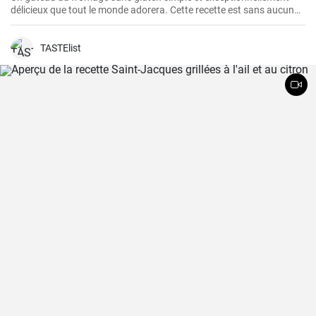
délicieux que tout le monde adorera. Cette recette est sans aucun
doute le meilleur gâteau au fromage sans gluten que vous ayez
jamais goûté!
TASTElist