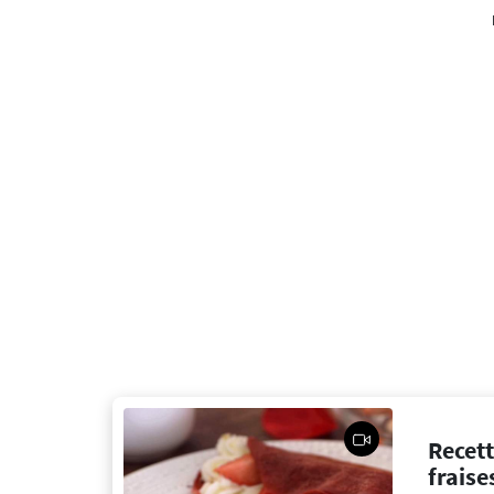
Recet
fraise