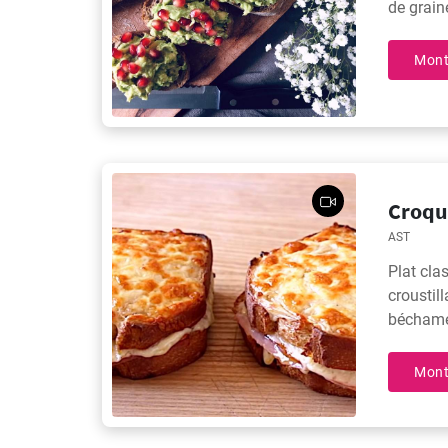
de grain
Mont
Croqu
AST
Plat cla
croustil
béchamel
préparée
léger.
Mont