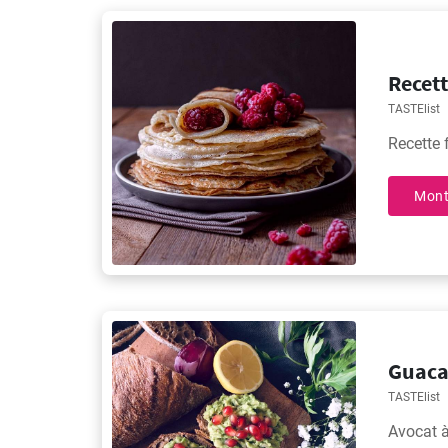
Recett
TASTElist
Recette 
Mont
Guaca
TASTElist
Avocat à