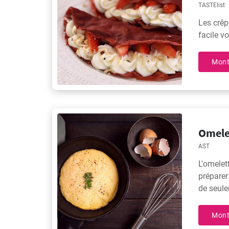
TASTElist
Les crêp
facile v
Mont
Omelet
AST
L'omelett
préparer
de seule
savoure
Mont