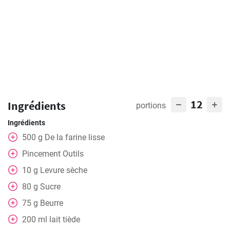
12
Ingrédients
portions
Ingrédients
500
g
De la farine lisse
Pincement
Outils
10
g
Levure sèche
80
g
Sucre
75
g
Beurre
200
ml
lait tiède