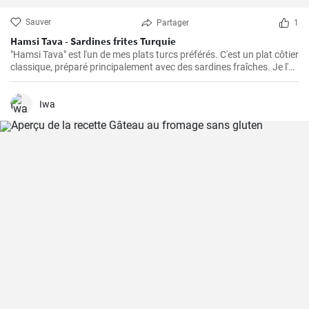
Sauver
Partager
1
Hamsi Tava - Sardines frites Turquie
"Hamsi Tava" est l'un de mes plats turcs préférés. C'est un plat côtier
classique, préparé principalement avec des sardines fraîches. Je l'ai
découvert pour la première fois lors de mon voyage sur la côte de la
mer Noire en Turquie et j'ai été impressionné par sa simplicité et son
goût délicieux. Les sardines sont tournées dans de la semoule de
Iwa
maïs et frites jusqu'à ce qu'elles soient croustillantes.