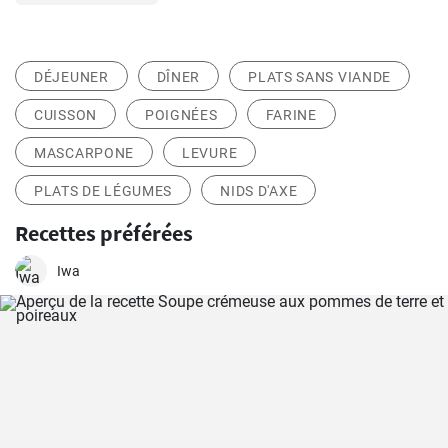
DÉJEUNER
DÎNER
PLATS SANS VIANDE
CUISSON
POIGNÉES
FARINE
MASCARPONE
LEVURE
PLATS DE LÉGUMES
NIDS D'AXE
Recettes préférées
Iwa