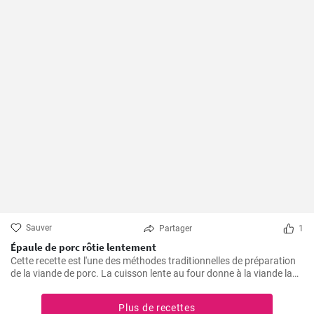
Sauver
Partager
1
Épaule de porc rôtie lentement
Cette recette est l'une des méthodes traditionnelles de préparation
de la viande de porc. La cuisson lente au four donne à la viande la
possibilité de devenir tendre et juteuse, en lui procurant des saveurs
merveilleuses et épicées. La viande est excellente à consommer
Plus de recettes
avec de la sauce, de la purée de pommes de terre ou des légumes