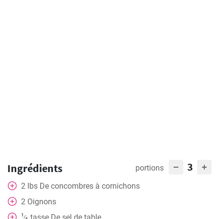
3
Ingrédients
portions
2
lbs
De concombres à cornichons
2
Oignons
1
tasse
De sel de table
⁄
4