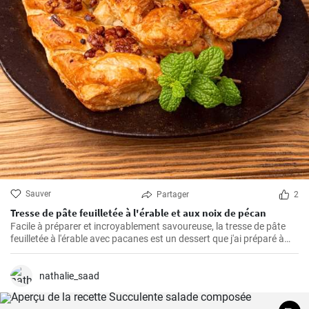
Sauver
Partager
2
Tresse de pâte feuilletée à l'érable et aux noix de pécan
Facile à préparer et incroyablement savoureuse, la tresse de pâte
feuilletée à l'érable avec pacanes est un dessert que j'ai préparé à
maintes reprises pour mes proches. Parfumée de caramel, la saveur
amère des pacanes et la légèreté de la pâte feuilletée font qu'il est
difficile d'y résister.
nathalie_saad