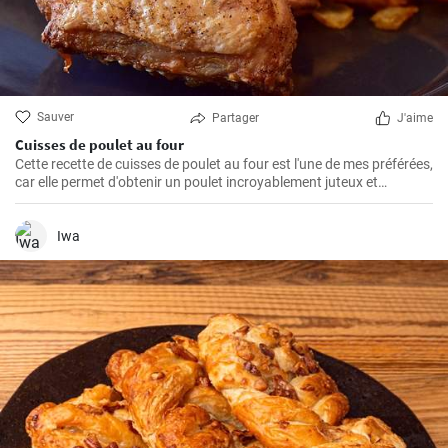
Sauver
Partager
J'aime
Cuisses de poulet au four
Cette recette de cuisses de poulet au four est l'une de mes préférées,
car elle permet d'obtenir un poulet incroyablement juteux et
savoureux. Les cuisses de poulet sont les parties du poulet que je
préfère cuire au four parce qu'elles restent juteuses même après un
long temps de cuisson. De plus, les ingrédients sont simples, mais
Iwa
parviennent toujours à faire ressortir le meilleur du poulet, créant
ainsi un plat unique et délicieux.