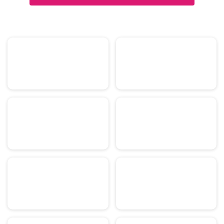
grillés. Si vous aimez expérimenter avec les saveurs, ajoutez
d'autres épices à la marinade pour la viande selon votre goût.