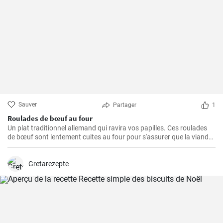
Sauver
Partager
1
Roulades de bœuf au four
Un plat traditionnel allemand qui ravira vos papilles. Ces roulades
de bœuf sont lentement cuites au four pour s'assurer que la viande
est tendre et juteuse, alors que la garniture est imprégnée des
arômes du bacon, des oignons et des cornichons
Gretarezepte