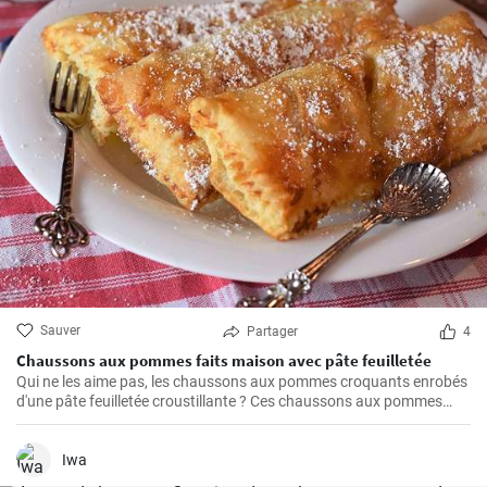
Sauver
Partager
4
Chaussons aux pommes faits maison avec pâte feuilletée
Qui ne les aime pas, les chaussons aux pommes croquants enrobés
d'une pâte feuilletée croustillante ? Ces chaussons aux pommes
faits maison sont un régal absolu et l'un de mes favoris personnels.
La préparation est plus simple qu'on ne le pense et c'est un vrai
régal à chaque fois. Alors, retroussez vos manches et c'est parti !
Iwa