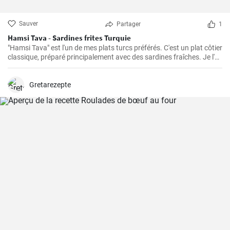
Sauver
Partager
1
Hamsi Tava - Sardines frites Turquie
"Hamsi Tava" est l'un de mes plats turcs préférés. C'est un plat côtier
classique, préparé principalement avec des sardines fraîches. Je l'ai
découvert pour la première fois lors de mon voyage sur la côte de la
mer Noire en Turquie et j'ai été impressionné par sa simplicité et son
goût délicieux. Les sardines sont tournées dans de la semoule de
Gretarezepte
maïs et frites jusqu'à ce qu'elles soient croustillantes.