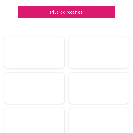
beurrée à souhait. Bien qu'il soit un peu complexe à réaliser, le
résultat en vaut vraiment la peine !
Plus de recettes