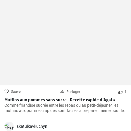
Sauver
Partager
1
Muffins aux pommes sans sucre - Recette rapide d'Agata
Comme friandise sucrée entre les repas ou au petit-déjeuner, les
muffins aux pommes rapides sont faciles à préparer, même pour le
petit-déjeuner du week-end. Ils sont délicieux, faciles à préparer et
ne contiennent pas de sucre ajouté.
skatulkavkuchyni