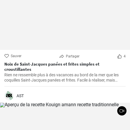
Sauver
Partager
4
Noix de Saint-Jacques panées et frites simples et
croustillantes
Rien ne ressemble plus à des vacances au bord de la mer que les
coquilles Saint-Jacques panées et frites. Facile à réaliser, mais
également gastronomique, cette recette permet d'obtenir des
coquilles Saint-Jacques fraîches légèrement panées et dorées, à
l'extérieur croustillant et à l'intérieur succulent. Elles sont parfaites
AST
comme plat principal à servir avec une sauce à tremper, des frites et
une salade ou comme hors-d'œuvre pour lancer un repas de fruits
de mer.