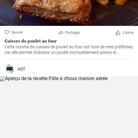
Sauver
Partager
J'aime
Cuisses de poulet au four
Cette recette de cuisses de poulet au four est l'une de mes préférées,
car elle permet d'obtenir un poulet incroyablement juteux et
savoureux. Les cuisses de poulet sont les parties du poulet que je
préfère cuire au four parce qu'elles restent juteuses même après un
long temps de cuisson. De plus, les ingrédients sont simples, mais
AST
parviennent toujours à faire ressortir le meilleur du poulet, créant
ainsi un plat unique et délicieux.