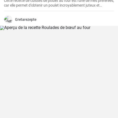
Cette recette de cuisses de poulet au four est l'une de mes préférées,
car elle permet d'obtenir un poulet incroyablement juteux et
savoureux. Les cuisses de poulet sont les parties du poulet que je
préfère cuire au four parce qu'elles restent juteuses même après un
long temps de cuisson. De plus, les ingrédients sont simples, mais
Gretarezepte
parviennent toujours à faire ressortir le meilleur du poulet, créant
ainsi un plat unique et délicieux.