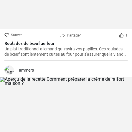
Sauver
Partager
1
Roulades de bœuf au four
Un plat traditionnel allemand qui ravira vos papilles. Ces roulades
de bœuf sont lentement cuites au four pour s'assurer que la viande
est tendre et juteuse, alors que la garniture est imprégnée des
arômes du bacon, des oignons et des cornichons
Tammers