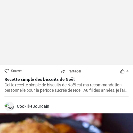
Sauver
Partager
4
Recette simple des biscuits de Noël
Cette recette simple de biscuits de Noël est ma recommandation
personnelle pour la période sucrée de Noël. Au fil des années, je l'ai
préparée à plusieurs reprises dans ma propre cuisine et elle s'est
avérée être une favorite absolue - pour moi et pour tous ceux qui ont
eu le plaisir de l'essayer. Les ingrédients sont faciles à trouver et la
CooklikeBourdain
manipulation est à la portée de tous, même des débutants en
pâtisserie.