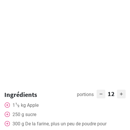
12
Ingrédients
portions
1
1
kg
Apple
⁄
2
250
g
sucre
300
g
De la farine, plus un peu de poudre pour