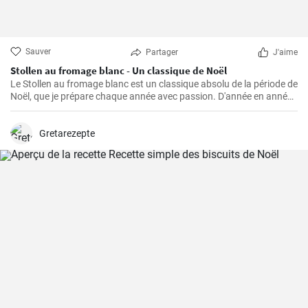
Sauver
Partager
J'aime
Stollen au fromage blanc - Un classique de Noël
Le Stollen au fromage blanc est un classique absolu de la période de
Noël, que je prépare chaque année avec passion. D'année en année,
j'ai perfectionné la recette et appris quelques trucs et astuces que
j'aimerais partager avec vous. Le Stollen est incroyablement
moelleux et aromatique, et accompagne parfaitement une tasse de
Gretarezepte
thé ou de café chaud par une froide journée d'hiver. Ce n'est pas la
pâtisserie la plus facile à réaliser, mais croyez-moi, l'effort en vaut la
peine.