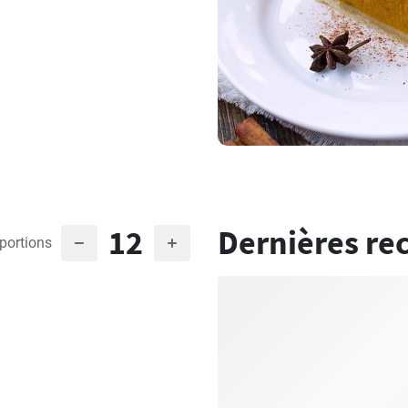
12
Dernières re
portions