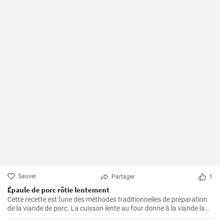
Sauver
Partager
1
Épaule de porc rôtie lentement
Cette recette est l'une des méthodes traditionnelles de préparation
de la viande de porc. La cuisson lente au four donne à la viande la
possibilité de devenir tendre et juteuse, en lui procurant des saveurs