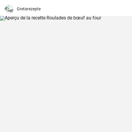
merveilleuses et épicées. La viande est excellente à consommer
avec de la sauce, de la purée de pommes de terre ou des légumes
Gretarezepte
grillés. Si vous aimez expérimenter avec les saveurs, ajoutez
d'autres épices à la marinade pour la viande selon votre goût.