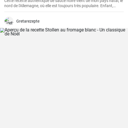
Cette recette authentique de sauce noire vient de mon pays natal, le
nord de l'Allemagne, où elle est toujours très populaire. Enfant,
j'adorais regarder ma grand-mère dans la cuisine préparer ce
bouillon de viande riche et savoureux. La viande de porc est cuite
avec des épices et servie dans une sauce avec du sang. Un goût
Gretarezepte
inoubliable qui me rappelle toujours les dimanches passés dans la
maison de ma grand-mère.