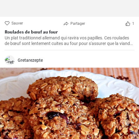
Sauver
Partager
1
Roulades de bœuf au four
Un plat traditionnel allemand qui ravira vos papilles. Ces roulades
de bœuf sont lentement cuites au four pour s'assurer que la viande
est tendre et juteuse, alors que la garniture est imprégnée des
arômes du bacon, des oignons et des cornichons
Gretarezepte