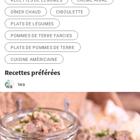
RECETTES DE LÉGUMES
CRÈME AIGRE
DÎNER CHAUD
CIBOULETTE
PLATS DE LÉGUMES
POMMES DE TERRE FARCIES
PLATS DE POMMES DE TERRE
CUISINE AMÉRICAINE
Recettes préférées
Iwa