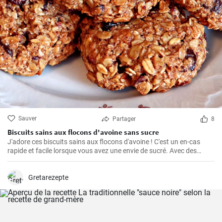
Sauver
Partager
8
Biscuits sains aux flocons d'avoine sans sucre
J'adore ces biscuits sains aux flocons d'avoine ! C'est un en-cas
rapide et facile lorsque vous avez une envie de sucré. Avec des
ingrédients naturels et sans sucre, ils ont un goût merveilleux. Grâce
à mon expérience personnelle avec cette recette, j'ai trouvé quelques
conseils et astuces utiles pour les rendre parfaits.
Gretarezepte