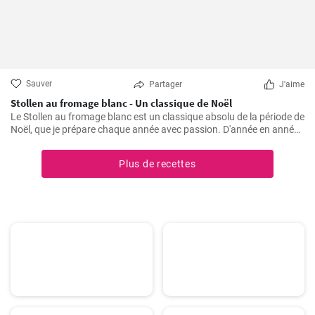
Sauver
Partager
J'aime
Stollen au fromage blanc - Un classique de Noël
Le Stollen au fromage blanc est un classique absolu de la période de
Noël, que je prépare chaque année avec passion. D'année en année,
j'ai perfectionné la recette et appris quelques trucs et astuces que
j'aimerais partager avec vous. Le Stollen est incroyablement
Plus de recettes
moelleux et aromatique, et accompagne parfaitement une tasse de
thé ou de café chaud par une froide journée d'hiver. Ce n'est pas la
pâtisserie la plus facile à réaliser, mais croyez-moi, l'effort en vaut la
peine.