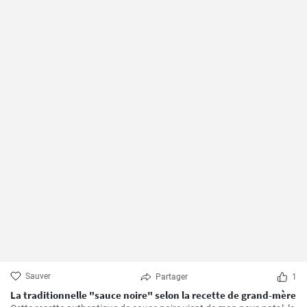
Sauver
Partager
1
La traditionnelle "sauce noire" selon la recette de grand-mère