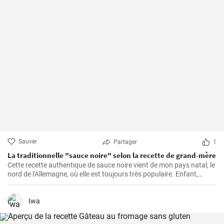
Sauver
Partager
1
La traditionnelle "sauce noire" selon la recette de grand-mère
Cette recette authentique de sauce noire vient de mon pays natal, le
nord de l'Allemagne, où elle est toujours très populaire. Enfant,
j'adorais regarder ma grand-mère dans la cuisine préparer ce
bouillon de viande riche et savoureux. La viande de porc est cuite
avec des épices et servie dans une sauce avec du sang. Un goût
Iwa
inoubliable qui me rappelle toujours les dimanches passés dans la
maison de ma grand-mère.