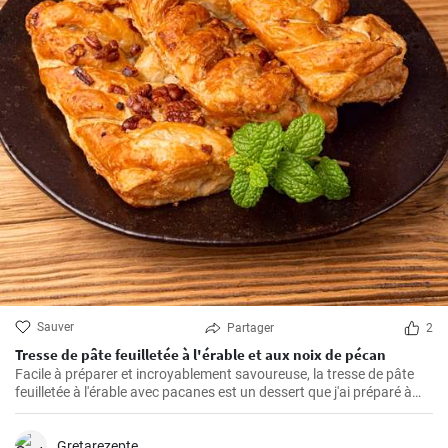
Sauver
Partager
2
Tresse de pâte feuilletée à l'érable et aux noix de pécan
Facile à préparer et incroyablement savoureuse, la tresse de pâte
feuilletée à l'érable avec pacanes est un dessert que j'ai préparé à
maintes reprises pour mes proches. Parfumée de caramel, la saveur
amère des pacanes et la légèreté de la pâte feuilletée font qu'il est
difficile d'y résister.
Gretarezepte