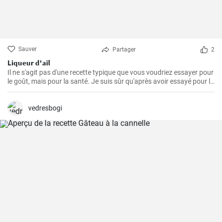
Sauver
Partager
2
Liqueur d'ail
Il ne s'agit pas d'une recette typique que vous voudriez essayer pour
le goût, mais pour la santé. Je suis sûr qu'après avoir essayé pour la
première fois cette teinture magique, puissante et saine à la fois,
vous voudrez toujours en faire des réserves à la maison.
vedresbogi