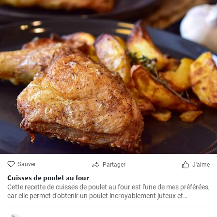
Sauver
Partager
J'aime
Cuisses de poulet au four
Cette recette de cuisses de poulet au four est l'une de mes préférées,
car elle permet d'obtenir un poulet incroyablement juteux et
savoureux. Les cuisses de poulet sont les parties du poulet que je
préfère cuire au four parce qu'elles restent juteuses même après un