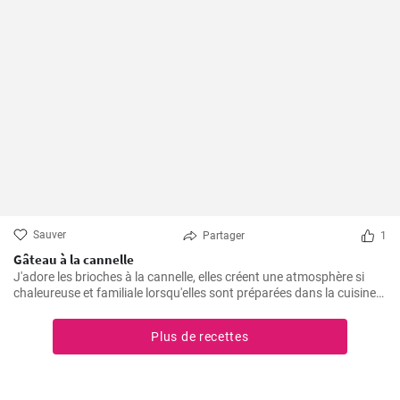
Sauver
Partager
1
Gâteau à la cannelle
J'adore les brioches à la cannelle, elles créent une atmosphère si
chaleureuse et familiale lorsqu'elles sont préparées dans la cuisine.
Je pense que ce gâteau est l'un des plus faciles à préparer et qu'il
remporte toujours un franc succès auprès de ma famille. Non
Plus de recettes
seulement il est délicieux, mais il est également cher à mon cœur en
raison de sa simplicité de préparation.