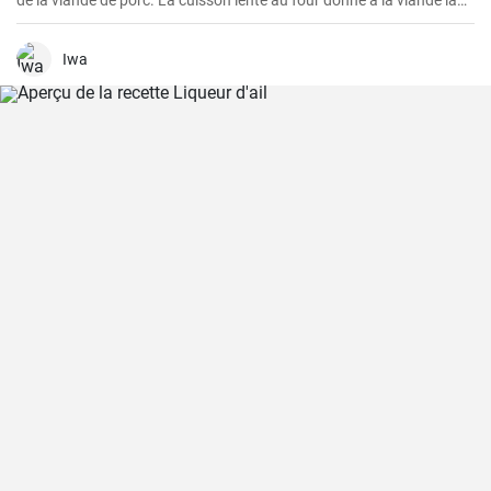
de la viande de porc. La cuisson lente au four donne à la viande la
possibilité de devenir tendre et juteuse, en lui procurant des saveurs
merveilleuses et épicées. La viande est excellente à consommer
avec de la sauce, de la purée de pommes de terre ou des légumes
Iwa
grillés. Si vous aimez expérimenter avec les saveurs, ajoutez
d'autres épices à la marinade pour la viande selon votre goût.