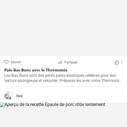
Sauver
Partager
1
Pain Bao Buns avec le Thermomix
Les Bao Buns sont des petits pains asiatiques célèbres pour leur
texture spongieuse et veloutée. Préparez-les avec votre Thermomix
pour un résultat excitant et délicieux, en faisant d'abord cuire la
pâte à la vapeur, puis en la fourrant. Pour réussir vos Bao Buns, il
est essentiel de laisser la pâte durcir suffisamment longtemps.
Iwa