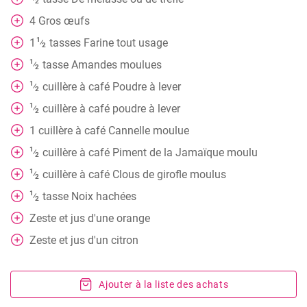
2
4
Gros œufs
1
1
tasses
Farine tout usage
⁄
2
1
tasse
Amandes moulues
⁄
2
1
cuillère à café
Poudre à lever
⁄
2
1
cuillère à café
poudre à lever
⁄
2
1
cuillère à café
Cannelle moulue
1
cuillère à café
Piment de la Jamaïque moulu
⁄
2
1
cuillère à café
Clous de girofle moulus
⁄
2
1
tasse
Noix hachées
⁄
2
Zeste et jus d'une orange
Zeste et jus d'un citron
Ajouter à la liste des achats