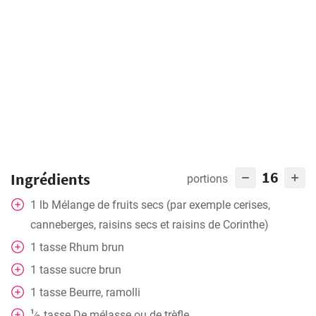
16
Ingrédients
portions
1
lb
Mélange de fruits secs (par exemple cerises,
canneberges, raisins secs et raisins de Corinthe)
1
tasse
Rhum brun
1
tasse
sucre brun
1
tasse
Beurre, ramolli
1
tasse
De mélasse ou de trèfle
⁄