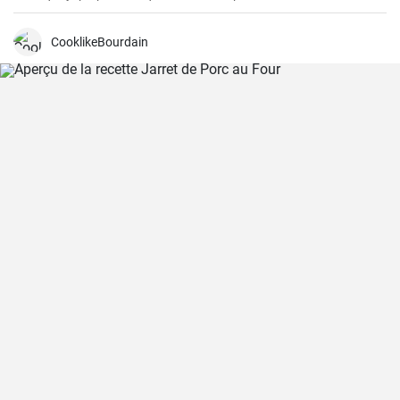
j'ai perfectionné la recette et appris quelques trucs et astuces que
j'aimerais partager avec vous. Le Stollen est incroyablement
moelleux et aromatique, et accompagne parfaitement une tasse de
CooklikeBourdain
thé ou de café chaud par une froide journée d'hiver. Ce n'est pas la
pâtisserie la plus facile à réaliser, mais croyez-moi, l'effort en vaut la
peine.