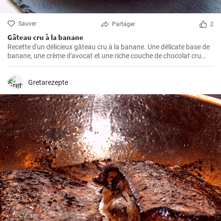
Sauver
Partager
2
Gâteau cru à la banane
Recette d'un délicieux gâteau cru à la banane. Une délicate base de
banane, une crème d'avocat et une riche couche de chocolat cru
créent une parfaite harmonie de saveurs.
Gretarezepte