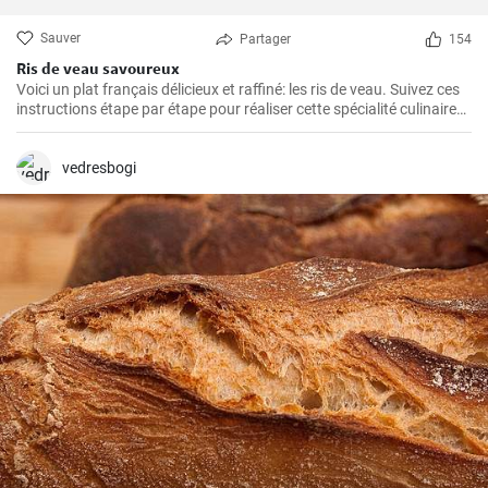
Sauver
Partager
154
Ris de veau savoureux
Voici un plat français délicieux et raffiné: les ris de veau. Suivez ces
instructions étape par étape pour réaliser cette spécialité culinaire
française appréciée pour leur texture délicate et leur goût savoureux
!
vedresbogi