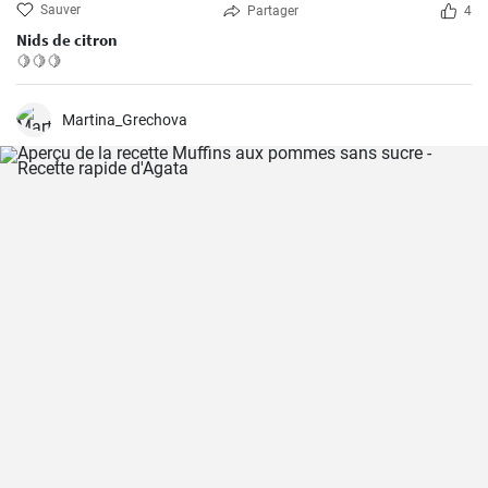
Sauver
Partager
4
Nids de citron
🍋🍋🍋
Martina_Grechova